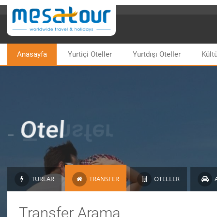
Anasayfa
Yurtiçi Oteller
Yurtdışı Oteller
Kültü
-
Otel
TURLAR
TRANSFER
OTELLER
Transfer Arama