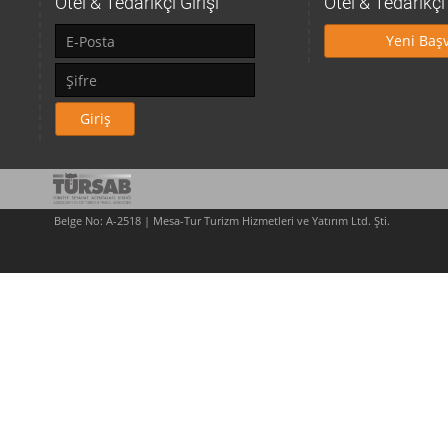
Otel & Tedarikçi Girişi
Otel & Tedarikç
Yeni Baş
Giriş
Belge No: A-2518 | Mesa-Tur Turizm Hizmetleri ve Yatırım Ltd. Şti.