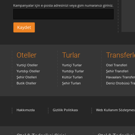
Kampanyalar için e-posta adresinizi veya gsm numaranızı giriniz.
Oteller
Turlar
Transferl
Yurtiçi Oteller
Yurtiçi Turlar
Otel Transferi
Yurtdışı Oteller
Yurtdışı Turlar
Şehir Transferi
Şehir Otelleri
Kültür Turları
Havaalanı Transfer
Butik Oteller
Şehir Turları
Deniz Otobüsü Tra
Hakkımızda
Gizlilik Politikası
Web Kullanım Sözleşmes